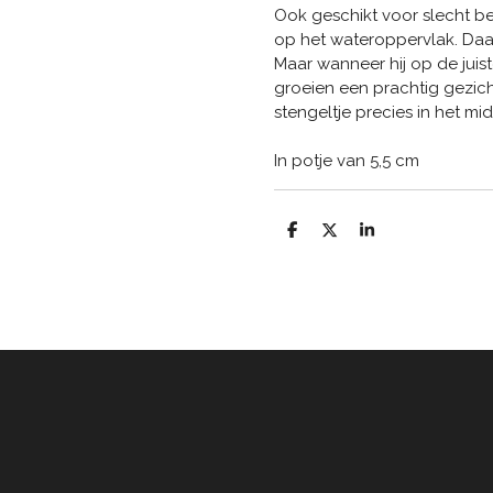
Ook geschikt voor slecht be
op het wateroppervlak. Daa
Maar wanneer hij op de juis
groeien een prachtig gezich
stengeltje precies in het mi
In potje van 5,5 cm
D
D
S
e
e
h
l
e
a
e
l
r
n
e