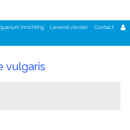
quarium Inrichting
Levend visvoer
Contact
 vulgaris
d