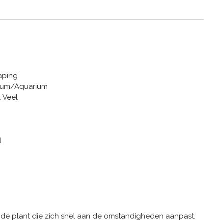
aping
rium/Aquarium
 Veel
d
nde plant die zich snel aan de omstandigheden aanpast.