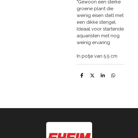
"Gewoon een sterke
groene plant die
weinig eisen stelt met
een dikke stengel.
Ideaal voor startende
aquaristen met nog
weinig ervaring
In potje van 5,5 cm
D
D
S
D
e
e
h
e
l
e
a
l
e
l
r
e
n
e
n