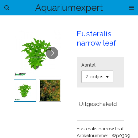
Aquariumexpert
Ga
direct
naar
de
Eusteralis
hoofdinhoud
narrow leaf
Aantal
Uitgeschakeld
Eusteralis narrow leaf
Artikelnummer : Wp0309