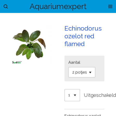
Aquariumexpert
Ga
direct
naar
de
Echinodorus
hoofdinhoud
ozelot red
flamed
Aantal
Uitgeschakel
Echinodorus ozelot