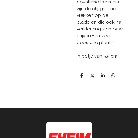
opvallend kenmerk
zijn de olijfgroene
vlekken op de
bladeren die ook na
verkleuring zichtbaar
blijven.Een zeer
populaire plant. ."
In potje van 5,5 cm
D
D
S
D
e
e
h
e
l
e
a
l
e
l
r
e
n
e
n