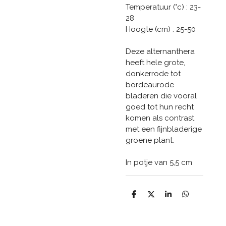
Temperatuur (°c) : 23-
28
Hoogte (cm) : 25-50
Deze alternanthera
heeft hele grote,
donkerrode tot
bordeaurode
bladeren die vooral
goed tot hun recht
komen als contrast
met een fijnbladerige
groene plant.
In potje van 5,5 cm
D
D
S
D
e
e
h
e
l
e
a
l
e
l
r
e