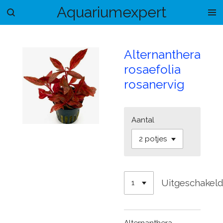
Aquariumexpert
Ga
direct
naar
de
Alternanthera
hoofdinhoud
rosaefolia
rosanervig
Aantal
Uitgeschakel
Alternanthera