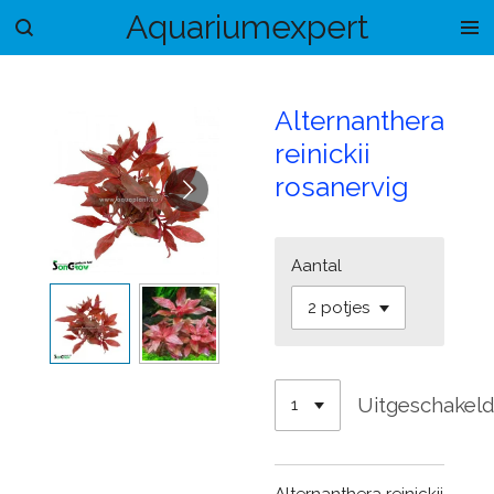
Aquariumexpert
Ga
direct
naar
de
Alternanthera
hoofdinhoud
reinickii
rosanervig
Aantal
Uitgeschakel
Alternanthera reinickii