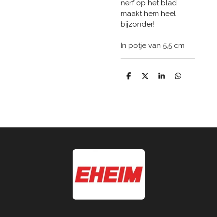
nerf op het blad
maakt hem heel
bijzonder!
In potje van 5,5 cm
D
D
S
D
e
e
h
e
l
e
a
l
e
l
r
e
n
e
n