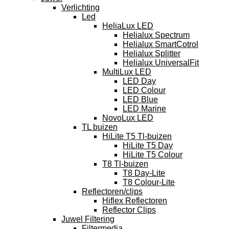
Verlichting
Led
HeliaLux LED
Helialux Spectrum
Helialux SmartCotrol
Helialux Splitter
Helialux UniversalFit
MultiLux LED
LED Day
LED Colour
LED Blue
LED Marine
NovoLux LED
TL buizen
HiLite T5 Tl-buizen
HiLite T5 Day
HiLite T5 Colour
T8 Tl-buizen
T8 Day-Lite
T8 Colour-Lite
Reflectoren/clips
Hiflex Reflectoren
Reflector Clips
Juwel Filtering
Filtermedia