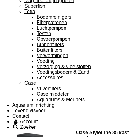
Mag-float algmagneten
Superfish
Tetra
Bodemreinigers
Filterpatronen
Luchtpompen
Testen
Opvoerpompen
Binnenfilters
Buitenfilters
Verwarmingen
Voeding
Verzorging & vloeistoffen
Voedingsbodem & Zand
Accessoires
Oase
Vijverfilters
Oase middelen
Aquariums & Meubels
Aquarium Inrichting
Levend visvoer
Contact
Account
Zoeken
Oase StyleLine 85 kast