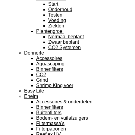
Start
Onderhoud
Testen
Voeding
Ziekten
Plantengroei
Normaal beplant
Zwaar beplant
CO2 Systemen
Dennerle
Accessoires
Aquascaping
Binnenfilters
CO2
Grind
Shrimp King voer
Easy Life
Eheim
Accessoires & onderdelen
Binnenfilters
Buitenfilters
Bodem- en vuilafzuigers
Filtermassa's
Filterpatronen
Reeflex UV