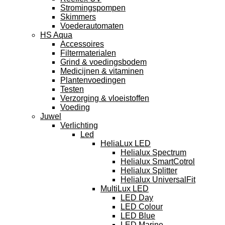
Stromingspompen
Skimmers
Voederautomaten
HS Aqua
Accessoires
Filtermaterialen
Grind & voedingsbodem
Medicijnen & vitaminen
Plantenvoedingen
Testen
Verzorging & vloeistoffen
Voeding
Juwel
Verlichting
Led
HeliaLux LED
Helialux Spectrum
Helialux SmartCotrol
Helialux Splitter
Helialux UniversalFit
MultiLux LED
LED Day
LED Colour
LED Blue
LED Marine