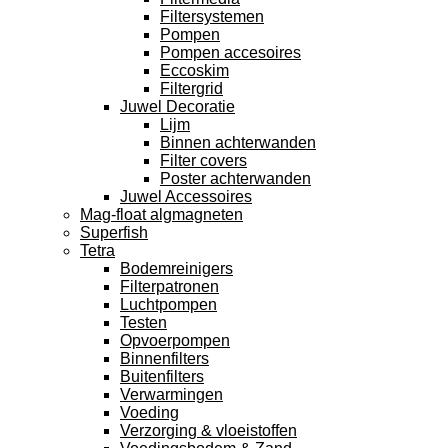
Filtersystemen
Pompen
Pompen accesoires
Eccoskim
Filtergrid
Juwel Decoratie
Lijm
Binnen achterwanden
Filter covers
Poster achterwanden
Juwel Accessoires
Mag-float algmagneten
Superfish
Tetra
Bodemreinigers
Filterpatronen
Luchtpompen
Testen
Opvoerpompen
Binnenfilters
Buitenfilters
Verwarmingen
Voeding
Verzorging & vloeistoffen