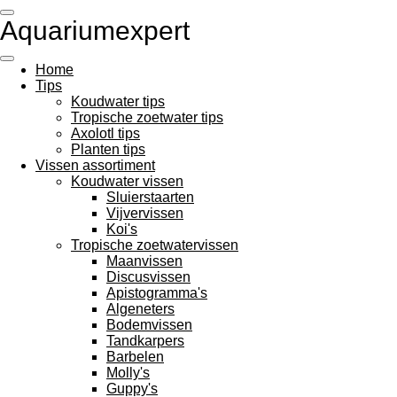
Ga
Aquariumexpert
direct
naar
de
Home
hoofdinhoud
Tips
Koudwater tips
Tropische zoetwater tips
Axolotl tips
Planten tips
Vissen assortiment
Koudwater vissen
Sluierstaarten
Vijvervissen
Koi's
Tropische zoetwatervissen
Maanvissen
Discusvissen
Apistogramma's
Algeneters
Bodemvissen
Tandkarpers
Barbelen
Molly's
Guppy's