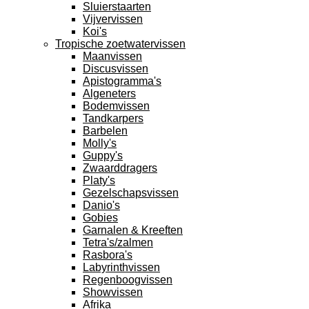
Sluierstaarten
Vijvervissen
Koi's
Tropische zoetwatervissen
Maanvissen
Discusvissen
Apistogramma's
Algeneters
Bodemvissen
Tandkarpers
Barbelen
Molly's
Guppy's
Zwaarddragers
Platy's
Gezelschapsvissen
Danio's
Gobies
Garnalen & Kreeften
Tetra's/zalmen
Rasbora's
Labyrinthvissen
Regenboogvissen
Showvissen
Afrika