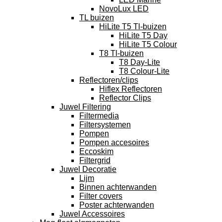
NovoLux LED
TL buizen
HiLite T5 Tl-buizen
HiLite T5 Day
HiLite T5 Colour
T8 Tl-buizen
T8 Day-Lite
T8 Colour-Lite
Reflectoren/clips
Hiflex Reflectoren
Reflector Clips
Juwel Filtering
Filtermedia
Filtersystemen
Pompen
Pompen accesoires
Eccoskim
Filtergrid
Juwel Decoratie
Lijm
Binnen achterwanden
Filter covers
Poster achterwanden
Juwel Accessoires