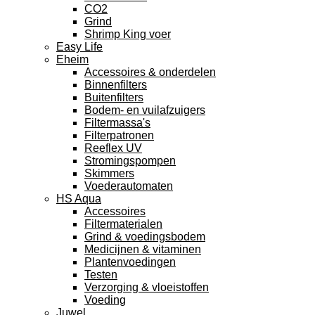
CO2
Grind
Shrimp King voer
Easy Life
Eheim
Accessoires & onderdelen
Binnenfilters
Buitenfilters
Bodem- en vuilafzuigers
Filtermassa's
Filterpatronen
Reeflex UV
Stromingspompen
Skimmers
Voederautomaten
HS Aqua
Accessoires
Filtermaterialen
Grind & voedingsbodem
Medicijnen & vitaminen
Plantenvoedingen
Testen
Verzorging & vloeistoffen
Voeding
Juwel