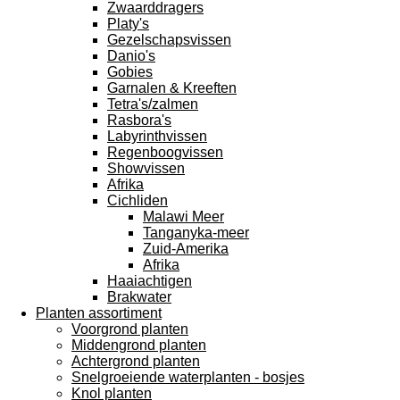
Zwaarddragers
Platy's
Gezelschapsvissen
Danio's
Gobies
Garnalen & Kreeften
Tetra's/zalmen
Rasbora's
Labyrinthvissen
Regenboogvissen
Showvissen
Afrika
Cichliden
Malawi Meer
Tanganyka-meer
Zuid-Amerika
Afrika
Haaiachtigen
Brakwater
Planten assortiment
Voorgrond planten
Middengrond planten
Achtergrond planten
Snelgroeiende waterplanten - bosjes
Knol planten