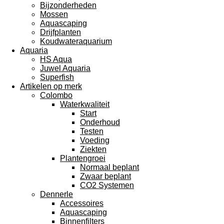
Bijzonderheden
Mossen
Aquascaping
Drijfplanten
Koudwateraquarium
Aquaria
HS Aqua
Juwel Aquaria
Superfish
Artikelen op merk
Colombo
Waterkwaliteit
Start
Onderhoud
Testen
Voeding
Ziekten
Plantengroei
Normaal beplant
Zwaar beplant
CO2 Systemen
Dennerle
Accessoires
Aquascaping
Binnenfilters