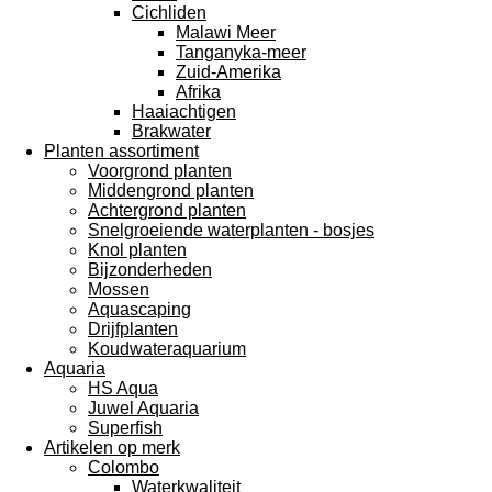
Cichliden
Malawi Meer
Tanganyka-meer
Zuid-Amerika
Afrika
Haaiachtigen
Brakwater
Planten assortiment
Voorgrond planten
Middengrond planten
Achtergrond planten
Snelgroeiende waterplanten - bosjes
Knol planten
Bijzonderheden
Mossen
Aquascaping
Drijfplanten
Koudwateraquarium
Aquaria
HS Aqua
Juwel Aquaria
Superfish
Artikelen op merk
Colombo
Waterkwaliteit