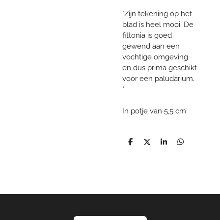
"Zijn tekening op het
blad is heel mooi. De
fittonia is goed
gewend aan een
vochtige omgeving
en dus prima geschikt
voor een paludarium.
"
In potje van 5,5 cm
D
D
S
D
e
e
h
e
l
e
a
l
e
l
r
e
n
e
n