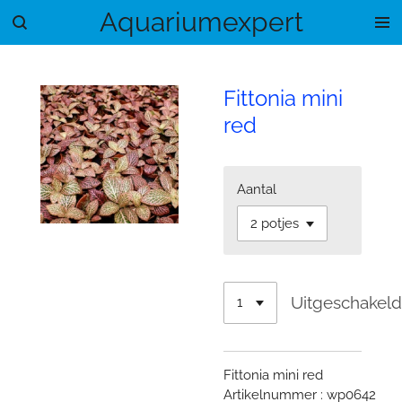
Aquariumexpert
Ga
direct
naar
de
Fittonia mini
hoofdinhoud
red
Aantal
Uitgeschakel
Fittonia mini red
Artikelnummer : wp0642