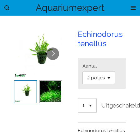
Aquariumexpert
Ga
direct
naar
de
Echinodorus
hoofdinhoud
tenellus
Aantal
Uitgeschakel
Echinodorus tenellus