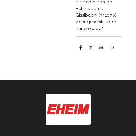
bladeren dan de
Echinodorus
Gissibachi (nr 1000).
Zeer geschikt voor
nano scape."
D
D
S
D
e
e
h
e
l
e
a
l
e
l
r
e
n
e
n