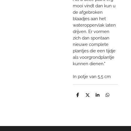
mooi vindt dan kun u
de afgebroken
blaadjes aan het
wateroppervlak laten
drijven. Er vormen
zich dan spontaan
nieuwe complete
plantjes die een tijdje
als voorgrondplantje
kunnen dienen."
In potje van 5,5 cm
D
D
S
D
e
e
h
e
l
e
a
l
e
l
r
e
n
e
n