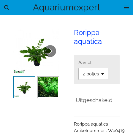
Aquariumexpert
Ga
direct
naar
de
Rorippa
hoofdinhoud
aquatica
Aantal
Uitgeschakeld
Rorippa aquatica
Artikelnummer : Wp0419