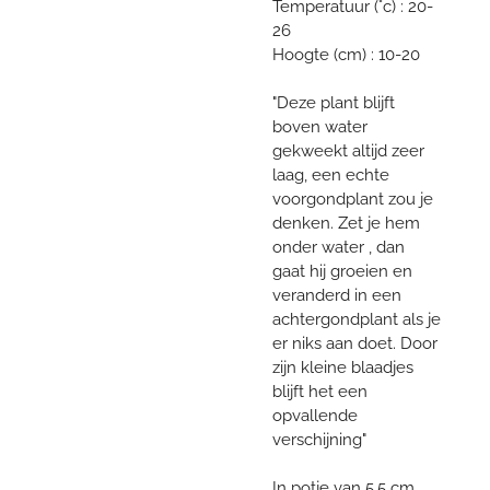
Temperatuur (°c) : 20-
26
Hoogte (cm) : 10-20
"Deze plant blijft
boven water
gekweekt altijd zeer
laag, een echte
voorgondplant zou je
denken. Zet je hem
onder water , dan
gaat hij groeien en
veranderd in een
achtergondplant als je
er niks aan doet. Door
zijn kleine blaadjes
blijft het een
opvallende
verschijning"
In potje van 5,5 cm