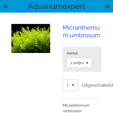
Aquariumexpert
Ga
direct
naar
de
Micranthemu
hoofdinhoud
m umbrosum
Aantal
Uitgeschakel
Micranthemum
umbrosum