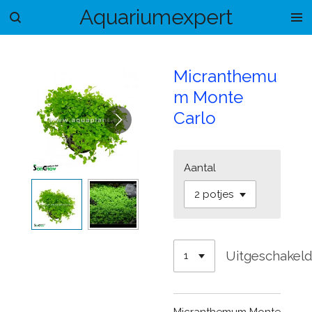
Aquariumexpert
Ga
direct
naar
de
Micranthemu
hoofdinhoud
m Monte
Carlo
Aantal
Uitgeschakel
Micranthemum Monte