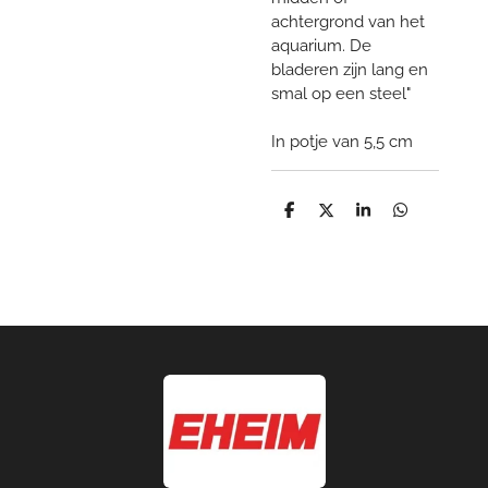
achtergrond van het
aquarium. De
bladeren zijn lang en
smal op een steel"
In potje van 5,5 cm
D
D
S
D
e
e
h
e
l
e
a
l
e
l
r
e
n
e
n