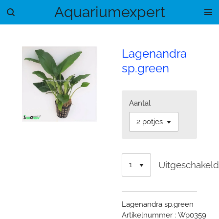
Aquariumexpert
Ga
direct
naar
de
Lagenandra
hoofdinhoud
sp.green
Aantal
Uitgeschakel
Lagenandra sp.green
Artikelnummer : Wp0359