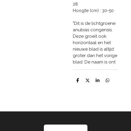
28
Hoogte (cm) : 30-50
"Dit is de lichtgroene
anubias congensis.
Deze groeit ook
horizontaal en het
nieuwe blad is altijd
groter dan het vorige
blad. De naam is ont
D
D
S
D
e
e
h
e
l
e
a
l
e
l
r
e
n
e
n