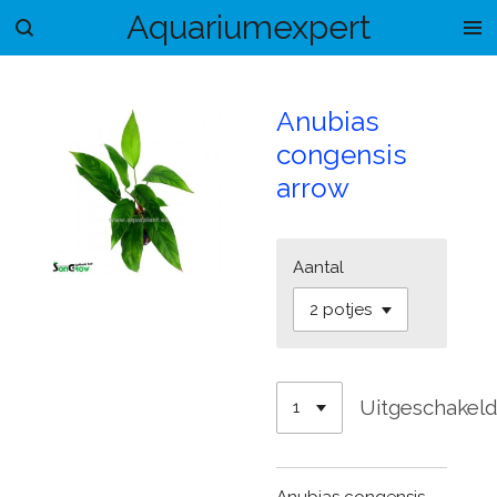
Aquariumexpert
Ga
direct
naar
de
Anubias
hoofdinhoud
congensis
arrow
Aantal
Uitgeschakel
Anubias congensis