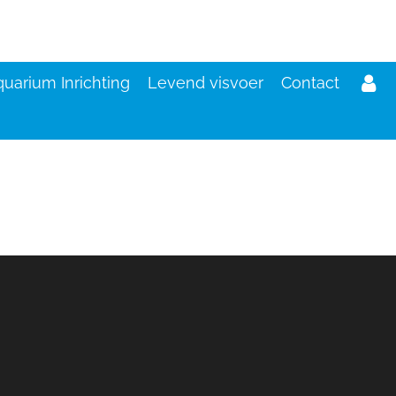
uarium Inrichting
Levend visvoer
Contact