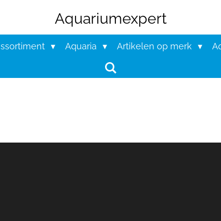
Aquariumexpert
assortiment
Aquaria
Artikelen op merk
Aq