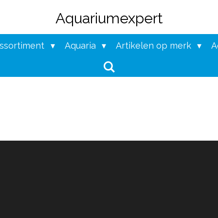
Aquariumexpert
assortiment
Aquaria
Artikelen op merk
A