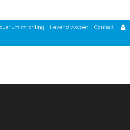
quarium Inrichting
Levend visvoer
Contact